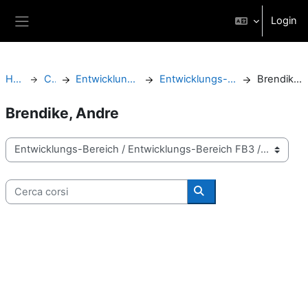
Vai al contenuto principale
Login
Pannello laterale
Home
Corsi
Entwicklungs-Bereich
Entwicklungs-Bereich FB3
Brendike, Andre
Brendike, Andre
Categorie di corso
Cerca corsi
Cerca corsi