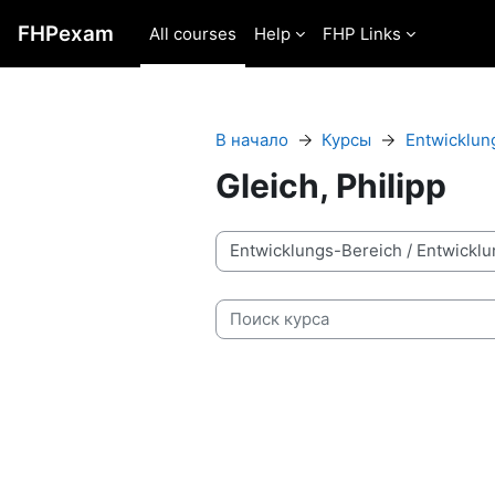
Перейти к основному содержанию
FHPexam
All courses
Help
FHP Links
В начало
Курсы
Entwicklun
Gleich, Philipp
Категории курсов
Поиск курса