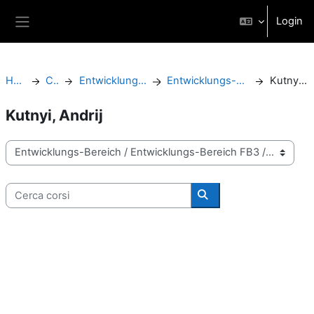
Vai al contenuto principale
Login
Pannello laterale
Home
Corsi
Entwicklungs-Bereich
Entwicklungs-Bereich FB3
Kutnyi, Andrij
Kutnyi, Andrij
Categorie di corso
Cerca corsi
Cerca corsi