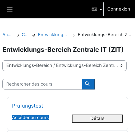
Passer au contenu principal
Connexion
Panneau latéral
Accueil
Cours
Entwicklungs-Bereich
Entwicklungs-Bereich Zentrale IT (ZIT)
Entwicklungs-Bereich Zentrale IT (ZIT)
Catégories de cours
Rechercher des cours
Rechercher des cours
Nom du cours
Prüfungstest
Accéder au cours
Détails