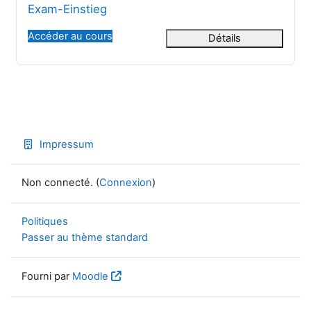
Nom du cours
Exam-Einstieg
Accéder au cours
Détails
Impressum
Non connecté. (
Connexion
)
Politiques
Passer au thème standard
Fourni par
Moodle