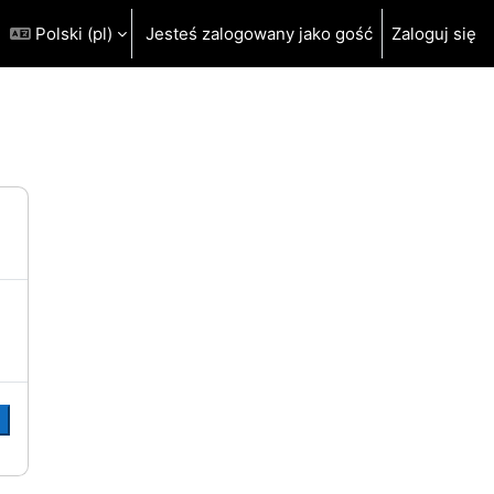
Polski ‎(pl)‎
Jesteś zalogowany jako gość
Zaloguj się
j