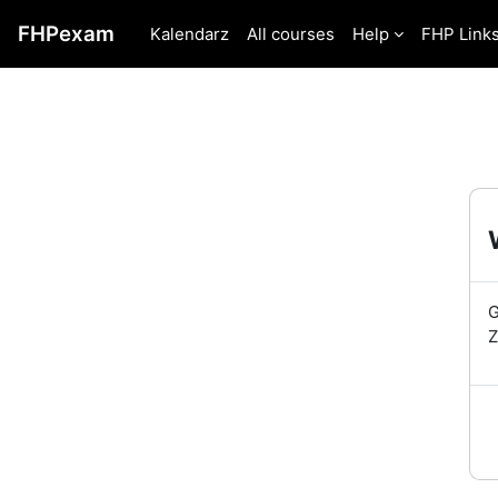
Przejdź do głównej zawartości
FHPexam
Kalendarz
All courses
Help
FHP Link
G
Z