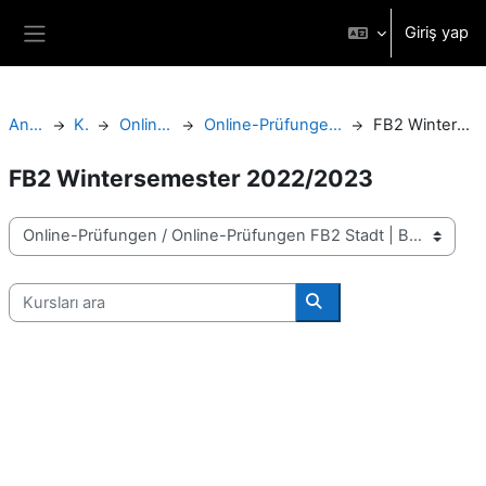
Ana içeriğe git
Giriş yap
Yan panel
Ana sayfa
Kurslar
Online-Prüfungen
Online-Prüfungen FB2 Stadt | Bau | Kultur
FB2 Wintersemester 2022/2023
FB2 Wintersemester 2022/2023
Kurs Kategorileri
Kursları ara
Kursları ara