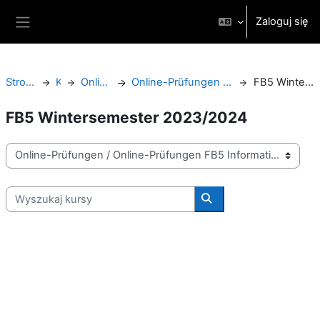
Przejdź do głównej zawartości
Zaloguj się
Panel boczny
Strona główna
Kursy
Online-Prüfungen
Online-Prüfungen FB5 Informationswissenschaften
FB5 Wintersemester 2023/2024
FB5 Wintersemester 2023/2024
Kategorie kursów
Wyszukaj kursy
Wyszukaj kursy