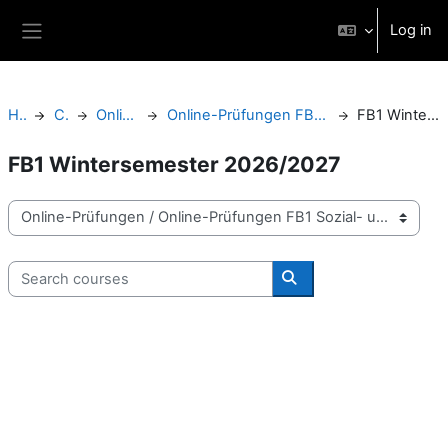
Skip to main content
Log in
Side panel
Home
Courses
Online-Prüfungen
Online-Prüfungen FB1 Sozial- und Bildungswissenschaften
FB1 Wintersemester 2026/2027
FB1 Wintersemester 2026/2027
Course categories
Search courses
Search courses