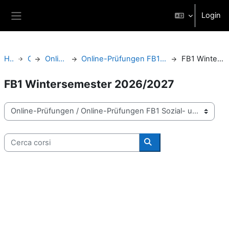
Vai al contenuto principale
Login
Pannello laterale
Home
Corsi
Online-Prüfungen
Online-Prüfungen FB1 Sozial- und Bildungswissenschaften
FB1 Wintersemester 2026/2027
FB1 Wintersemester 2026/2027
Categorie di corso
Cerca corsi
Cerca corsi