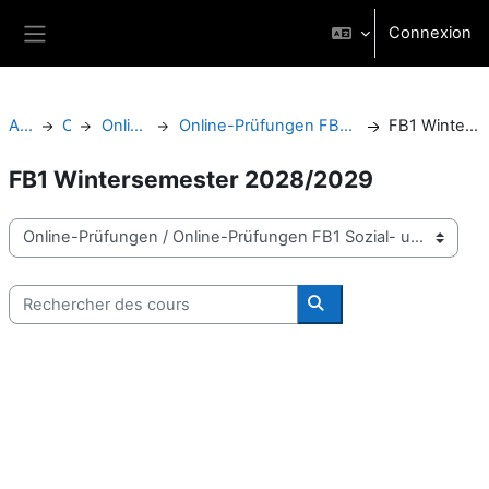
Passer au contenu principal
Connexion
Panneau latéral
Accueil
Cours
Online-Prüfungen
Online-Prüfungen FB1 Sozial- und Bildungswissenschaften
FB1 Wintersemester 2028/2029
FB1 Wintersemester 2028/2029
Catégories de cours
Rechercher des cours
Rechercher des cours