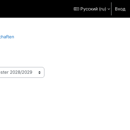
Русский ‎(ru)‎
Вход
chaften