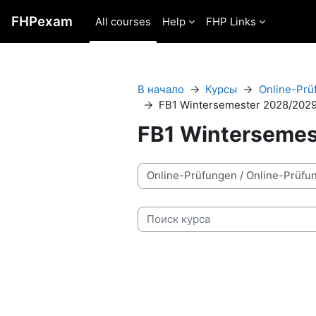
Перейти к основному содержанию
FHPexam
All courses
Help
FHP Links
В начало
Курсы
Online-Prü
FB1 Wintersemester 2028/202
FB1 Winterseme
Категории курсов
Поиск курса