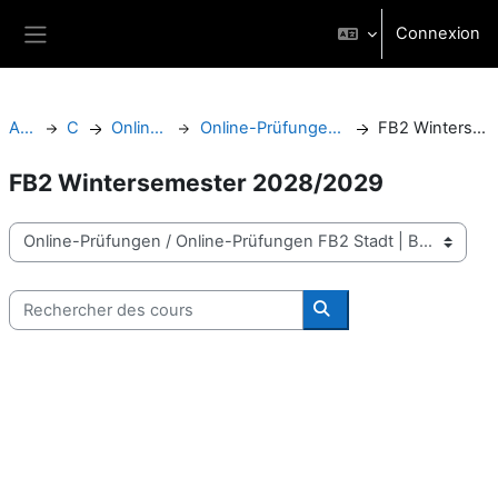
Passer au contenu principal
Connexion
Panneau latéral
Accueil
Cours
Online-Prüfungen
Online-Prüfungen FB2 Stadt | Bau | Kultur
FB2 Wintersemester 2028/2029
FB2 Wintersemester 2028/2029
Catégories de cours
Rechercher des cours
Rechercher des cours