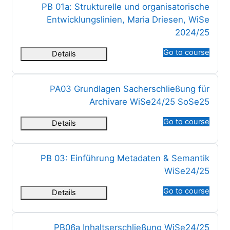
اسم المقرر
PB 01a: Strukturelle und organisatorische
Entwicklungslinien, Maria Driesen, WiSe
2024/25
Go to course
Details
اسم المقرر
PA03 Grundlagen Sacherschließung für
Archivare WiSe24/25 SoSe25
Go to course
Details
اسم المقرر
PB 03: Einführung Metadaten & Semantik
WiSe24/25
Go to course
Details
اسم المقرر
PB06a Inhaltserschließung WiSe24/25