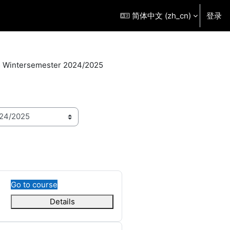
简体中文 ‎(zh_cn)‎
登录
 Wintersemester 2024/2025
Go to course
Details