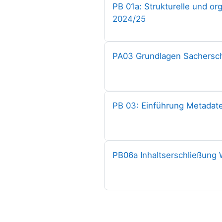
课程名称
PB 01a: Strukturelle und or
2024/25
课程名称
PA03 Grundlagen Sachersch
课程名称
PB 03: Einführung Metadat
课程名称
PB06a Inhaltserschließung