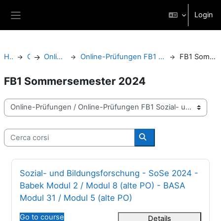
Vai al contenuto principale
Login
Pannello laterale
Home
Corsi
Online-Prüfungen
Online-Prüfungen FB1 Sozial- und Bildungswissenschaften
FB1 Sommersemester 2024
FB1 Sommersemester 2024
Categorie di corso
Cerca corsi
Cerca corsi
Titolo del corso
Sozial- und Bildungsforschung - SoSe 2024 -
Babek Modul 2 / Modul 8 (alte PO) - BASA
Modul 31 / Modul 5 (alte PO)
Go to course
Details