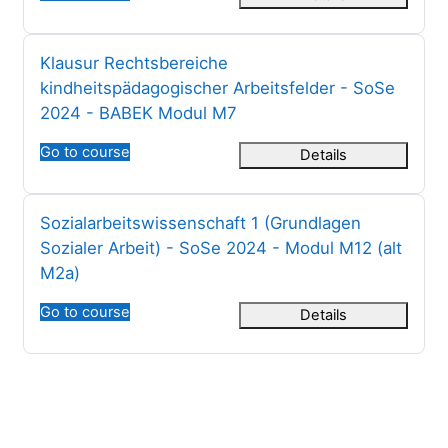
Titolo del corso
Klausur Rechtsbereiche
kindheitspädagogischer Arbeitsfelder - SoSe
2024 - BABEK Modul M7
Go to course
Details
Titolo del corso
Sozialarbeitswissenschaft 1 (Grundlagen
Sozialer Arbeit) - SoSe 2024 - Modul M12 (alt
M2a)
Go to course
Details