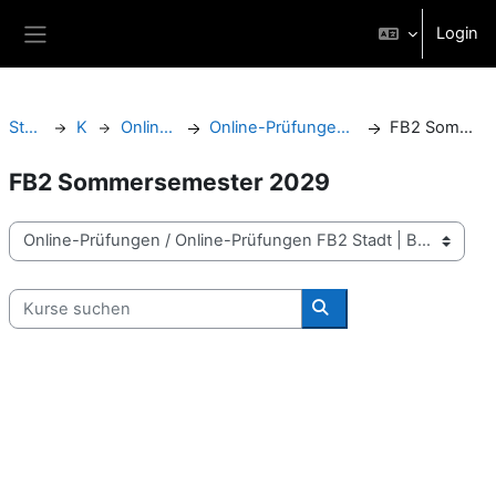
Zum Hauptinhalt
Login
Website-Übersicht
Startseite
Kurse
Online-Prüfungen
Online-Prüfungen FB2 Stadt | Bau | Kultur
FB2 Sommersemester 2029
FB2 Sommersemester 2029
Kursbereiche
Kurse suchen
Kurse suchen