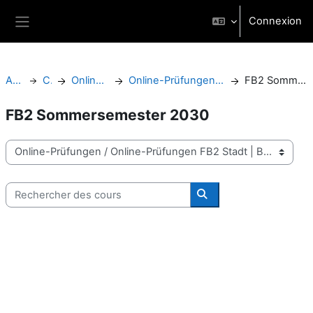
Passer au contenu principal
Connexion
Panneau latéral
Accueil
Cours
Online-Prüfungen
Online-Prüfungen FB2 Stadt | Bau | Kultur
FB2 Sommersemester 2030
FB2 Sommersemester 2030
Catégories de cours
Rechercher des cours
Rechercher des cours