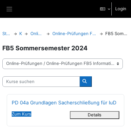
Zum Hauptinhalt
Login
Website-Übersicht
Startseite
Kurse
Online-Prüfungen
Online-Prüfungen FB5 Informationswissenschaften
FB5 Sommersemester 2024
FB5 Sommersemester 2024
Kursbereiche
Kurse suchen
Kurse suchen
Kursname
PD 04a Grundlagen Sacherschließung für IuD
Zum Kurs
Details