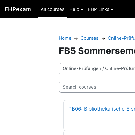
Skip to main content
FHPexam
All courses
Help
FHP Links
Home
Courses
Online-Prüf
FB5 Sommerseme
Course categories
Search courses
Course name
PB06: Bibliothekarische Er