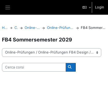
Vai al contenuto principale
Login
Pannello laterale
Home
Corsi
Online-Prüfungen
Online-Prüfungen FB4 Design
FB4 Sommersemester 2029
FB4 Sommersemester 2029
Categorie di corso
Cerca corsi
Cerca corsi