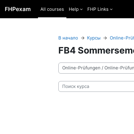
Перейти к основному содержанию
FHPexam
All courses
Help
FHP Links
В начало
Курсы
Online-Prü
FB4 Sommerseme
Категории курсов
Поиск курса