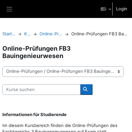
Zum Hauptinhalt
Login
Website-Übersicht
Startseite
Kurse
Online-Prüfungen
Online-Prüfungen FB3 Bauingenieurwesen
Online-Prüfungen FB3
Bauingenieurwesen
Kursbereiche
Kurse suchen
Kurse suchen
Informationen für Studierende
Im diesem Kursbereich finden die Online-Prüfungen des
Fachbereichs 3 Bauingenieurwesen auf Exam statt.