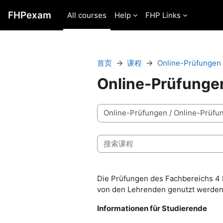
跳到主要内容
FHPexam
All courses
Help
FHP Links
首页
课程
Online-Prüfungen
Online-Prüfunge
课程类别
搜索课程
Die Prüfungen des Fachbereichs 4
von den Lehrenden genutzt werden
Informationen für Studierende