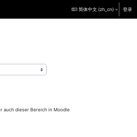
简体中文 ‎(zh_cn)‎
登录
er auch dieser Bereich in Moodle