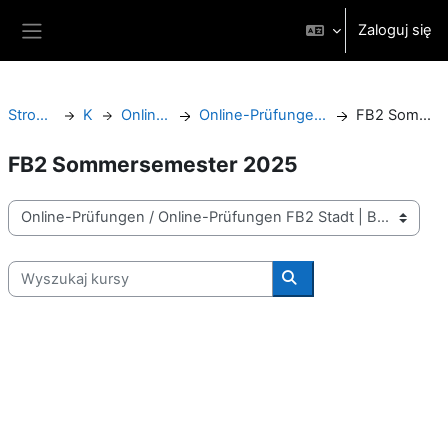
Przejdź do głównej zawartości
Zaloguj się
Panel boczny
Strona główna
Kursy
Online-Prüfungen
Online-Prüfungen FB2 Stadt | Bau | Kultur
FB2 Sommersemester 2025
FB2 Sommersemester 2025
Kategorie kursów
Wyszukaj kursy
Wyszukaj kursy