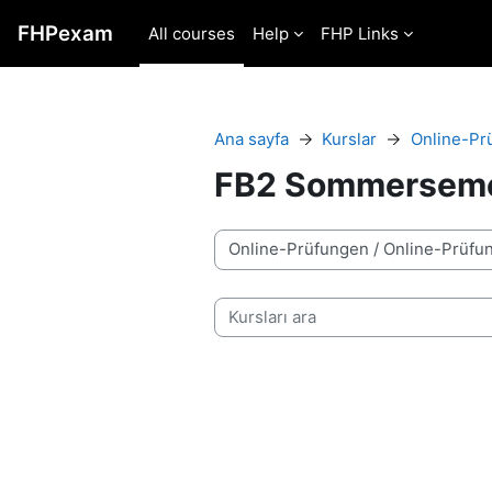
Ana içeriğe git
FHPexam
All courses
Help
FHP Links
Ana sayfa
Kurslar
Online-Pr
FB2 Sommerseme
Kurs Kategorileri
Kursları ara