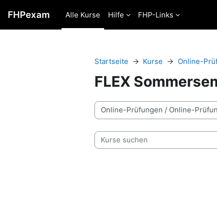
Zum Hauptinhalt
FHPexam
Alle Kurse
Hilfe
FHP-Links
Startseite
Kurse
Online-Prü
FLEX Sommersem
Kursbereiche
Kurse suchen