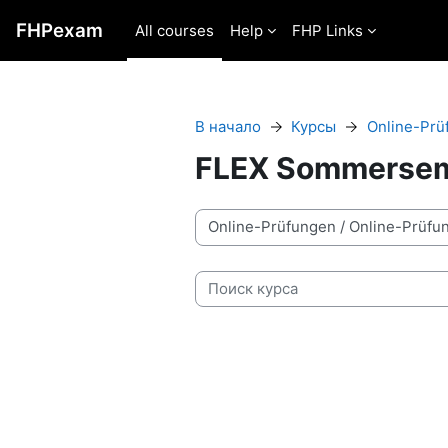
Перейти к основному содержанию
FHPexam
All courses
Help
FHP Links
В начало
Курсы
Online-Prü
FLEX Sommersem
Категории курсов
Поиск курса